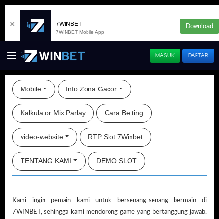
×
7WINBET
Download
7WINBET Mobile App
MASUK
DAFTAR
Mobile
Info Zona Gacor
Kalkulator Mix Parlay
Cara Betting
video-website
RTP Slot 7Winbet
TENTANG KAMI
DEMO SLOT
Kami ingin pemain kami untuk bersenang-senang bermain di
7WINBET, sehingga kami mendorong game yang bertanggung jawab.