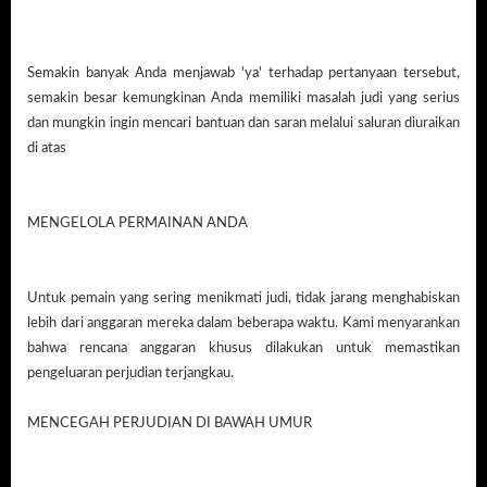
Semakin banyak Anda menjawab 'ya' terhadap pertanyaan tersebut,
semakin besar kemungkinan Anda memiliki masalah judi yang serius
dan mungkin ingin mencari bantuan dan saran melalui saluran diuraikan
di atas
MENGELOLA PERMAINAN ANDA
Untuk pemain yang sering menikmati judi, tidak jarang menghabiskan
lebih dari anggaran mereka dalam beberapa waktu. Kami menyarankan
bahwa rencana anggaran khusus dilakukan untuk memastikan
pengeluaran perjudian terjangkau.
MENCEGAH PERJUDIAN DI BAWAH UMUR