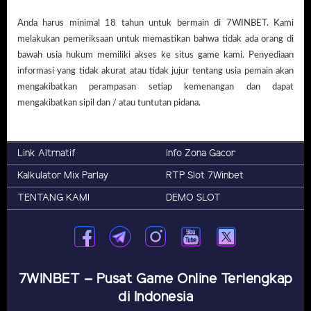
Anda harus minimal 18 tahun untuk bermain di 7WINBET. Kami
melakukan pemeriksaan untuk memastikan bahwa tidak ada orang di
bawah usia hukum memiliki akses ke situs game kami. Penyediaan
informasi yang tidak akurat atau tidak jujur tentang usia pemain akan
mengakibatkan perampasan setiap kemenangan dan dapat
mengakibatkan sipil dan / atau tuntutan pidana.
Link Altrnatif
Info Zona Gacor
Kalkulator Mix Parlay
RTP Slot 7Winbet
TENTANG KAMI
DEMO SLOT
7WINBET – Pusat Game Online Terlengkap
di Indonesia