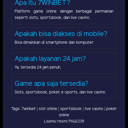
Apa itu 7WINBET?
Platform game online dengan berbagai permainan
seperti slots, sportsbook, dan live casino.
Apakah bisa diakses di mobile?
Bisa dimainkan di smartphone dan komputer.
Apakah layanan 24 jam?
Ya, tersedia 24 jam penuh.
Game apa saja tersedia?
Slots, sportsbook, poker, e-sports, dan live casino.
Tags: 7winbet | slot online | sportsbook | live casino | poker
online
Lisensi resmi PAGCOR