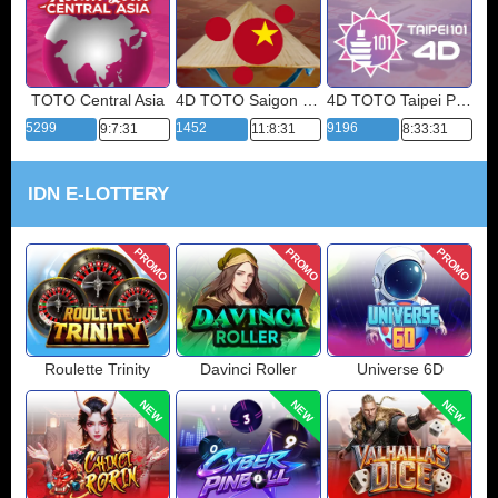
TOTO Central Asia
4D TOTO Saigon POOLS
4D TOTO Taipei POOLS
5299
1452
9196
9:7:30
11:8:30
8:33:30
IDN E-LOTTERY
PROMO
PROMO
PROMO
Roulette Trinity
Davinci Roller
Universe 6D
NEW
NEW
NEW