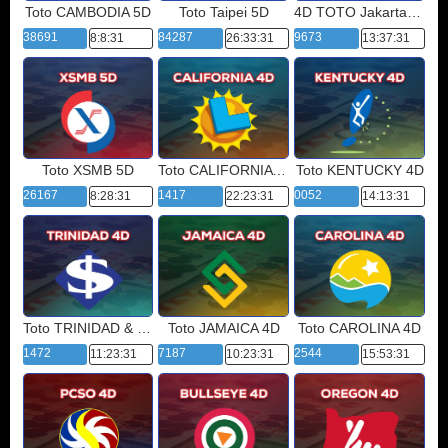
Toto CAMBODIA 5D
Toto Taipei 5D
4D TOTO Jakarta POOLS
38691
84287
9673
8:8:30
26:33:30
13:37:30
Toto XSMB 5D
Toto CALIFORNIA 4D
Toto KENTUCKY 4D
26167
1417
0052
8:28:30
22:23:30
14:13:30
Toto TRINIDAD & TOBAGO 4D
Toto JAMAICA 4D
Toto CAROLINA 4D
1472
7187
2544
11:23:30
10:23:30
15:53:30