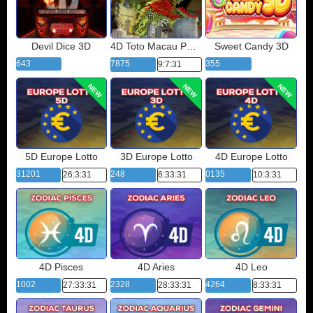
Devil Dice 3D
4D Toto Macau Pools
Sweet Candy 3D
643
7875
355
9:7:30
NEW
NEW
NEW
5D Europe Lotto
3D Europe Lotto
4D Europe Lotto
31201
248
0135
26:3:30
6:33:30
10:3:30
4D Pisces
4D Aries
4D Leo
1002
2328
4264
27:33:30
28:33:30
8:33:30