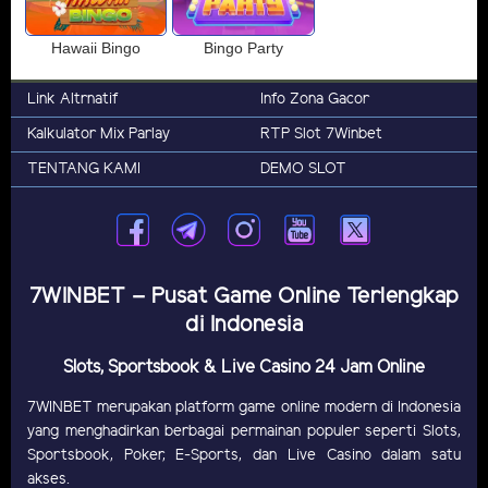
Hawaii Bingo
Bingo Party
Link Altrnatif
Info Zona Gacor
Kalkulator Mix Parlay
RTP Slot 7Winbet
TENTANG KAMI
DEMO SLOT
7WINBET – Pusat Game Online Terlengkap
di Indonesia
Slots, Sportsbook & Live Casino 24 Jam Online
7WINBET merupakan platform game online modern di Indonesia
yang menghadirkan berbagai permainan populer seperti Slots,
Sportsbook, Poker, E-Sports, dan Live Casino dalam satu
akses.