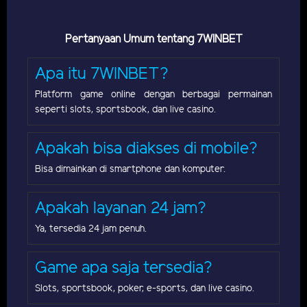
Pertanyaan Umum tentang 7WINBET
Apa itu 7WINBET?
Platform game online dengan berbagai permainan
seperti slots, sportsbook, dan live casino.
Apakah bisa diakses di mobile?
Bisa dimainkan di smartphone dan komputer.
Apakah layanan 24 jam?
Ya, tersedia 24 jam penuh.
Game apa saja tersedia?
Slots, sportsbook, poker, e-sports, dan live casino.